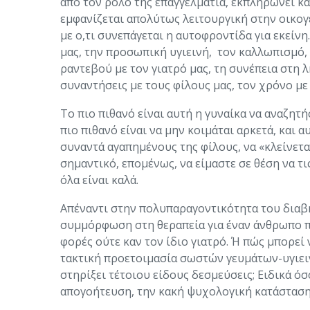
από τον ρόλο της επαγγελματία, εκπληρώνει και
εμφανίζεται απολύτως λειτουργική στην οικογέν
με ο,τι συνεπάγεται η αυτοφροντίδα για εκεί
μας, την προσωπική υγιεινή, τον καλλωπισμό,
ραντεβού με τον γιατρό μας, τη συνέπεια στη 
συναντήσεις με τους φίλους μας, τον χρόνο με 
Το πιο πιθανό είναι αυτή η γυναίκα να αναζητ
πιο πιθανό είναι να μην κοιμάται αρκετά, και 
συναντά αγαπημένους της φίλους, να «κλείνεται
σημαντικό, επομένως, να είμαστε σε θέση να τ
όλα είναι καλά.
Απέναντι στην πολυπαραγοντικότητα του διαβήτ
συμμόρφωση στη θεραπεία για έναν άνθρωπο που
φορές ούτε καν τον ίδιο γιατρό. Ή πώς μπορεί
τακτική προετοιμασία σωστών γευμάτων-υγιεινή
στηρίξει τέτοιου είδους δεσμεύσεις; Ειδικά ό
απογοήτευση, την κακή ψυχολογική κατάσταση 