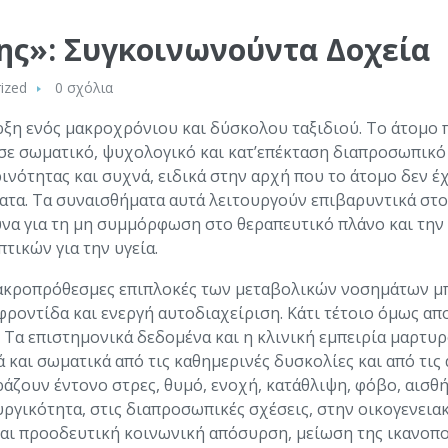
ης»: Συγκοινωνούντα Δοχεία
ized
0 σχόλια
ξη ενός μακροχρόνιου και δύσκολου ταξιδιού. Το άτομο π
 σε σωματικό, ψυχολογικό και κατ’επέκταση διαπροσωπικό
ότητας και συχνά, ειδικά στην αρχή που το άτομο δεν έχε
τα. Τα συναισθήματα αυτά λειτουργούν επιβαρυντικά στ
α για τη μη συμμόρφωση στο θεραπευτικό πλάνο και την ασ
ικών για την υγεία.
μακροπρόθεσμες επιπλοκές των μεταβολικών νοσημάτων μ
ροντίδα και ενεργή αυτοδιαχείριση. Κάτι τέτοιο όμως απ
 Τα επιστημονικά δεδομένα και η κλινική εμπειρία μαρτυ
αι σωματικά από τις καθημερινές δυσκολίες και από τις α
ράζουν έντονο στρες, θυμό, ενοχή, κατάθλιψη, φόβο, αισ
υργικότητα, στις διαπροσωπικές σχέσεις, στην οικογενεια
και προοδευτική κοινωνική απόσυρση, μείωση της ικανοπ