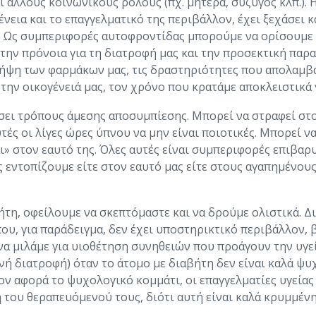
 άλλους κοινωνικούς ρόλους (πχ. μητέρα, σύζυγος κλπ.). 
εια και το επαγγελματικό της περιβάλλον, έχει ξεχάσει κα
νη. Ως συμπεριφορές αυτοφροντίδας μπορούμε να ορίσουμ
 την πρόνοια για τη διατροφή μας και την προσεκτική παρ
λήψη των φαρμάκων μας, τις δραστηριότητες που απολαμβά
την οικογένειά μας, τον χρόνο που κρατάμε αποκλειστικά γ
ήσει τρόπους άμεσης αποσυμπίεσης. Μπορεί να στραφεί στο 
αυτές οι λίγες ώρες ύπνου να μην είναι ποιοτικές. Μπορεί ν
» στον εαυτό της. Όλες αυτές είναι συμπεριφορές επιβαρυν
ις εντοπίζουμε είτε στον εαυτό μας είτε στους αγαπημένου
η, οφείλουμε να σκεπτόμαστε και να δρούμε ολιστικά. Διό
, για παράδειγμα, δεν έχει υποστηρικτικό περιβάλλον, β
 να μιλάμε για υιοθέτηση συνηθειών που προάγουν την υγεί
 διατροφή) όταν το άτομο με διαβήτη δεν είναι καλά ψυχ
σον αφορά το ψυχολογικό κομμάτι, οι επαγγελματίες υγεία
του θεραπευόμενού τους, διότι αυτή είναι καλά κρυμμένη