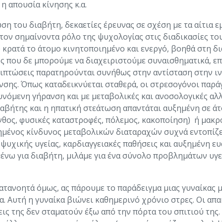
η απουσία κίνησης κ.α.
ση του διαβήτη, δεκαετίες έρευνας σε σχέση με τα αίτια ε
τον σημαίνοντα ρόλο της ψυχολογίας στις διαδικασίες το
υ κρατά το άτομο κινητοποιημένο και ενεργό, βοηθά στη 
ς που δε μπορούμε να διαχειριστούμε συναισθηματικά, επι
πιπτώσεις παρατηρούνται συνήθως στην αντίσταση στην ιν
ανσης. Όπως καταδεικνύεται σταθερά, οι στρεσογόνοι παράγ
χυνόμενη γήρανση και με μεταβολικές και ανοσολογικές αλ
βήτης και η ηπατική στεάτωση απαντάται αυξημένη σε άτομ
ένθος, φυσικές καταστροφές, πόλεμος, κακοποίηση) ή μακ
ξημένος κίνδυνος μεταβολικών διαταραχών συχνά εντοπίζε
 ψυχικής υγείας, καρδιαγγειακές παθήσεις και αυξημένη ευ
μένω για διαβήτη, μιλάμε για ένα σύνολο προβλημάτων υγε
ατανοητά όμως, ας πάρουμε το παράδειγμα μιας γυναίκας 
α. Αυτή η γυναίκα βιώνει καθημερινό χρόνιο στρες. Οι απα
ς της δεν σταματούν έξω από την πόρτα του σπιτιού της. Κ