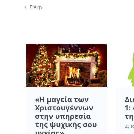
Προηγ
«Η μαγεία των
Δι
Χριστουγέννων
1:
στην υπηρεσία
τη
της ψυχικής σου
23 Ι
υγείας»