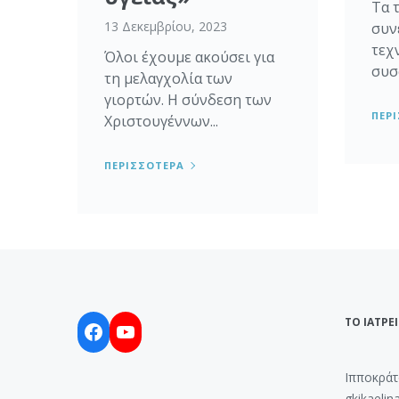
Τα 
13 Δεκεμβρίου, 2023
συν
τεχν
Όλοι έχουμε ακούσει για
συσ
τη μελαγχολία των
γιορτών. Η σύνδεση των
ΠΕΡ
Χριστουγέννων...
ΠΕΡΙΣΣΟΤΕΡΑ
ΤΟ ΙΑΤΡΕ
Facebook
YouTube
Ιπποκράτ
gkikaeli